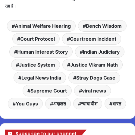
रहा है।
Animal Welfare Hearing
Bench Wisdom
Court Protocol
Courtroom Incident
Human Interest Story
Indian Judiciary
Justice System
Justice Vikram Nath
Legal News India
Stray Dogs Case
Supreme Court
viral news
You Guys
अदालत
न्यायाधीश
भारत
Subscribe to our channel