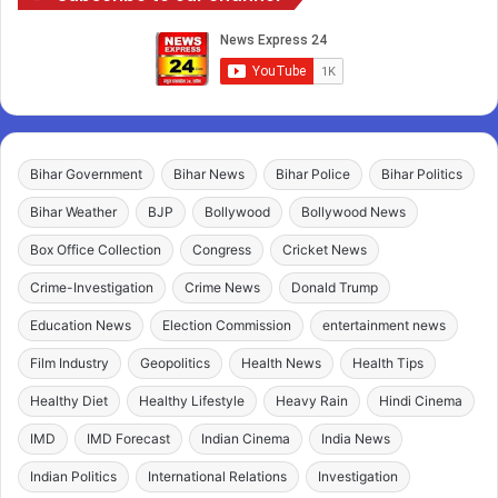
Bihar Government
Bihar News
Bihar Police
Bihar Politics
Bihar Weather
BJP
Bollywood
Bollywood News
Box Office Collection
Congress
Cricket News
Crime-Investigation
Crime News
Donald Trump
Education News
Election Commission
entertainment news
Film Industry
Geopolitics
Health News
Health Tips
Healthy Diet
Healthy Lifestyle
Heavy Rain
Hindi Cinema
IMD
IMD Forecast
Indian Cinema
India News
Indian Politics
International Relations
Investigation