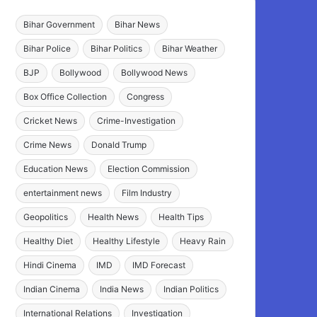
Bihar Government
Bihar News
Bihar Police
Bihar Politics
Bihar Weather
BJP
Bollywood
Bollywood News
Box Office Collection
Congress
Cricket News
Crime-Investigation
Crime News
Donald Trump
Education News
Election Commission
entertainment news
Film Industry
Geopolitics
Health News
Health Tips
Healthy Diet
Healthy Lifestyle
Heavy Rain
Hindi Cinema
IMD
IMD Forecast
Indian Cinema
India News
Indian Politics
International Relations
Investigation