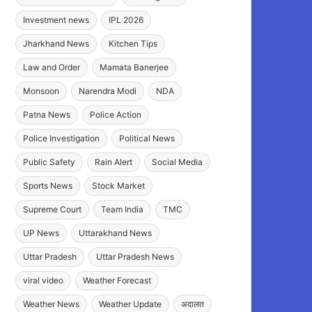
Investment news
IPL 2026
Jharkhand News
Kitchen Tips
Law and Order
Mamata Banerjee
Monsoon
Narendra Modi
NDA
Patna News
Police Action
Police Investigation
Political News
Public Safety
Rain Alert
Social Media
Sports News
Stock Market
Supreme Court
Team India
TMC
UP News
Uttarakhand News
Uttar Pradesh
Uttar Pradesh News
viral video
Weather Forecast
Weather News
Weather Update
अदालत