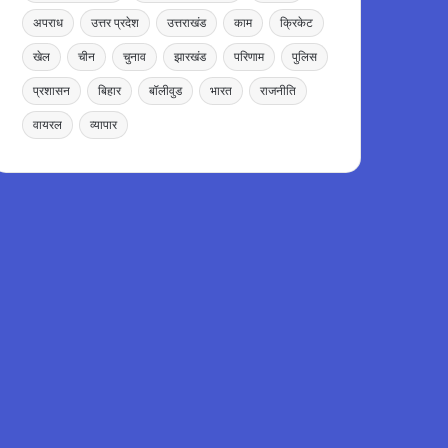
अपराध
उत्तर प्रदेश
उत्तराखंड
काम
क्रिकेट
खेल
चीन
चुनाव
झारखंड
परिणाम
पुलिस
प्रशासन
बिहार
बॉलीवुड
भारत
राजनीति
वायरल
व्यापार