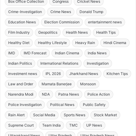
Box Office Collection
Congress
Cricket News
Crime-Investigation
Crime News
Donald Trump
Education News
Election Commission
entertainment news
Film Industry
Geopolitics
Health News
Health Tips
Healthy Diet
Healthy Lifestyle
Heavy Rain
Hindi Cinema
IMD
IMD Forecast
Indian Cinema
India News
Indian Politics
International Relations
Investigation
Investment news
IPL 2026
Jharkhand News
Kitchen Tips
Law and Order
Mamata Banerjee
Monsoon
Narendra Modi
NDA
Patna News
Police Action
Police Investigation
Political News
Public Safety
Rain Alert
Social Media
Sports News
Stock Market
Supreme Court
Team India
TMC
UP News
Uttarakhand News
Uttar Pradesh
Uttar Pradesh News