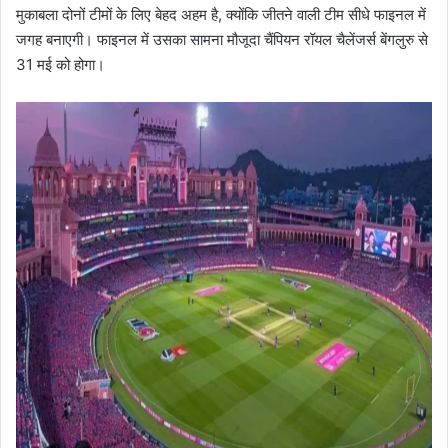
मुकाबला दोनों टीमों के लिए बेहद अहम है, क्योंकि जीतने वाली टीम सीधे फाइनल में
जगह बनाएगी। फाइनल में उसका सामना मौजूदा चैंपियन रॉयल चैलेंजर्स बेंगलुरु से
31 मई को होगा।