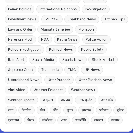
Indian Politics
International Relations
Investigation
Investment news
IPL 2026
Jharkhand News
Kitchen Tips
Law and Order
Mamata Banerjee
Monsoon
Narendra Modi
NDA
Patna News
Police Action
Police Investigation
Political News
Public Safety
Rain Alert
Social Media
Sports News
Stock Market
Supreme Court
Team India
TMC
UP News
Uttarakhand News
Uttar Pradesh
Uttar Pradesh News
viral video
Weather Forecast
Weather News
Weather Update
अदालत
अपराध
उत्तर प्रदेश
उत्तराखंड
काम
क्रिकेट
खेल
चीन
चुनाव
झारखंड
परिणाम
पुलिस
प्रशासन
बिहार
बॉलीवुड
भारत
राजनीति
वायरल
व्यापार