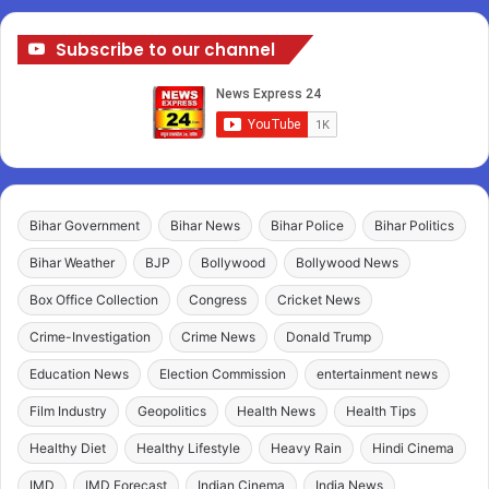
Subscribe to our channel
Bihar Government
Bihar News
Bihar Police
Bihar Politics
Bihar Weather
BJP
Bollywood
Bollywood News
Box Office Collection
Congress
Cricket News
Crime-Investigation
Crime News
Donald Trump
Education News
Election Commission
entertainment news
Film Industry
Geopolitics
Health News
Health Tips
Healthy Diet
Healthy Lifestyle
Heavy Rain
Hindi Cinema
IMD
IMD Forecast
Indian Cinema
India News