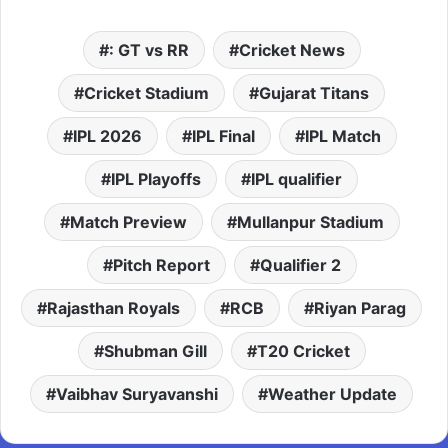
: GT vs RR
Cricket News
Cricket Stadium
Gujarat Titans
IPL 2026
IPL Final
IPL Match
IPL Playoffs
IPL qualifier
Match Preview
Mullanpur Stadium
Pitch Report
Qualifier 2
Rajasthan Royals
RCB
Riyan Parag
Shubman Gill
T20 Cricket
Vaibhav Suryavanshi
Weather Update