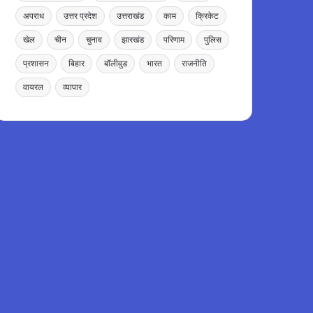
अपराध
उत्तर प्रदेश
उत्तराखंड
काम
क्रिकेट
खेल
चीन
चुनाव
झारखंड
परिणाम
पुलिस
प्रशासन
बिहार
बॉलीवुड
भारत
राजनीति
वायरल
व्यापार