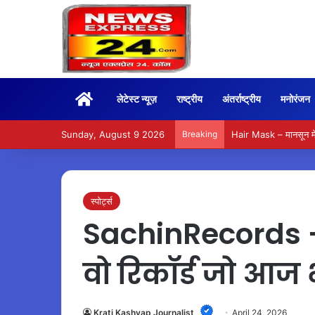
Home
लेटेस्ट न्यूज़
राष्ट्रीय
अंतर्राष्ट्रीय
मनोरंजन
Sunday, August 9 2026
Breaking
Awadhi Tehari – शनिवा
स्पोर्ट्स
SachinRecords –
वो रिकॉर्ड जो आज भ
Krati Kashyap Journalist
April 24, 2026