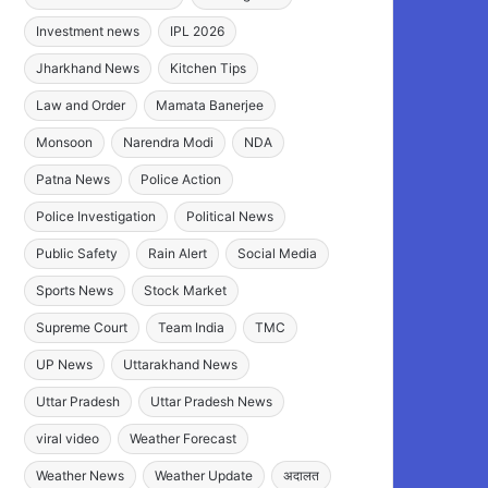
Investment news
IPL 2026
Jharkhand News
Kitchen Tips
Law and Order
Mamata Banerjee
Monsoon
Narendra Modi
NDA
Patna News
Police Action
Police Investigation
Political News
Public Safety
Rain Alert
Social Media
Sports News
Stock Market
Supreme Court
Team India
TMC
UP News
Uttarakhand News
Uttar Pradesh
Uttar Pradesh News
viral video
Weather Forecast
Weather News
Weather Update
अदालत