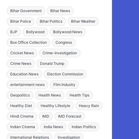
Bihar Government
Bihar News
Bihar Police
Bihar Politics
Bihar Weather
BJP
Bollywood
Bollywood News
Box Office Collection
Congress
Cricket News
Crime-Investigation
Crime News
Donald Trump
Education News
Election Commission
entertainment news
Film Industry
Geopolitics
Health News
Health Tips
Healthy Diet
Healthy Lifestyle
Heavy Rain
Hindi Cinema
IMD
IMD Forecast
Indian Cinema
India News
Indian Politics
International Relations
Investigation