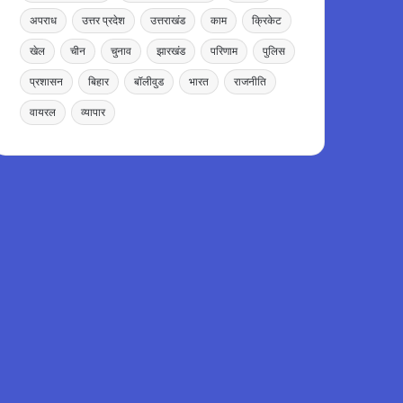
अपराध
उत्तर प्रदेश
उत्तराखंड
काम
क्रिकेट
खेल
चीन
चुनाव
झारखंड
परिणाम
पुलिस
प्रशासन
बिहार
बॉलीवुड
भारत
राजनीति
वायरल
व्यापार