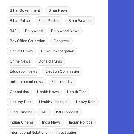
Bihar Government
Bihar News
Bihar Police
Bihar Politics
Bihar Weather
BJP
Bollywood
Bollywood News
Box Office Collection
Congress
Cricket News
Crime-Investigation
Crime News
Donald Trump
Education News
Election Commission
entertainment news
Film Industry
Geopolitics
Health News
Health Tips
Healthy Diet
Healthy Lifestyle
Heavy Rain
Hindi Cinema
IMD
IMD Forecast
Indian Cinema
India News
Indian Politics
International Relations
Investigation