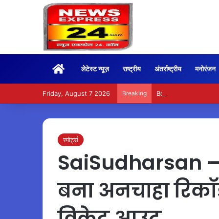
Home
लेटेस्ट न्यूज़
राष्ट्रीय
अंतर्राष्ट्रीय
मनोरंजन
Friday, August 7 2026
Breaking
BoxOffice – 15वें दिन भ
स्पोर्ट्स
SaiSudharsan –
बना अनचाहा रिकॉर्
विकेट आउट…