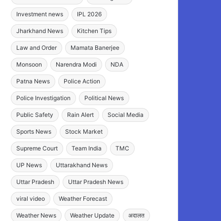
Investment news
IPL 2026
Jharkhand News
Kitchen Tips
Law and Order
Mamata Banerjee
Monsoon
Narendra Modi
NDA
Patna News
Police Action
Police Investigation
Political News
Public Safety
Rain Alert
Social Media
Sports News
Stock Market
Supreme Court
Team India
TMC
UP News
Uttarakhand News
Uttar Pradesh
Uttar Pradesh News
viral video
Weather Forecast
Weather News
Weather Update
अदालत