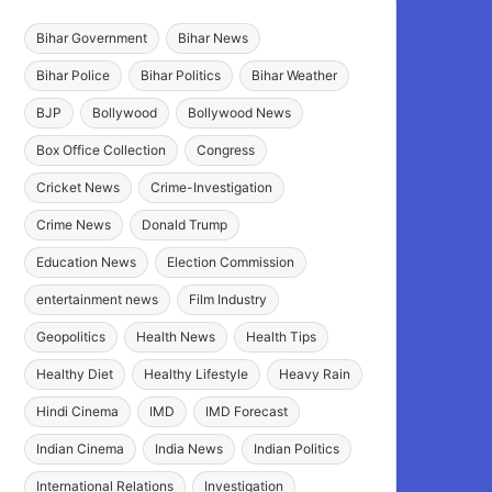
Bihar Government
Bihar News
Bihar Police
Bihar Politics
Bihar Weather
BJP
Bollywood
Bollywood News
Box Office Collection
Congress
Cricket News
Crime-Investigation
Crime News
Donald Trump
Education News
Election Commission
entertainment news
Film Industry
Geopolitics
Health News
Health Tips
Healthy Diet
Healthy Lifestyle
Heavy Rain
Hindi Cinema
IMD
IMD Forecast
Indian Cinema
India News
Indian Politics
International Relations
Investigation