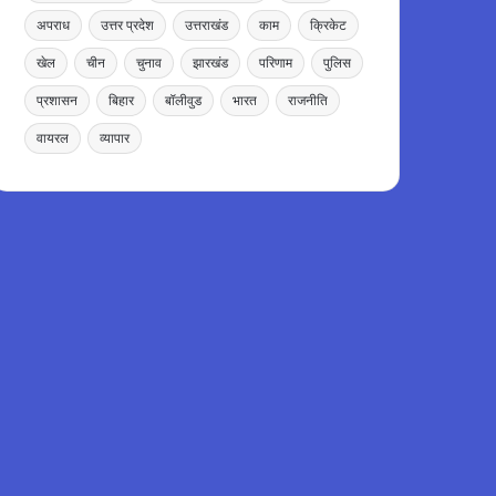
अपराध
उत्तर प्रदेश
उत्तराखंड
काम
क्रिकेट
खेल
चीन
चुनाव
झारखंड
परिणाम
पुलिस
प्रशासन
बिहार
बॉलीवुड
भारत
राजनीति
वायरल
व्यापार