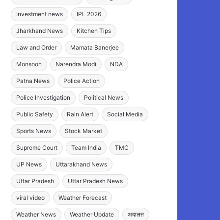
Investment news
IPL 2026
Jharkhand News
Kitchen Tips
Law and Order
Mamata Banerjee
Monsoon
Narendra Modi
NDA
Patna News
Police Action
Police Investigation
Political News
Public Safety
Rain Alert
Social Media
Sports News
Stock Market
Supreme Court
Team India
TMC
UP News
Uttarakhand News
Uttar Pradesh
Uttar Pradesh News
viral video
Weather Forecast
Weather News
Weather Update
अदालत