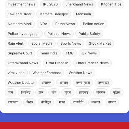
Investment news
IPL 2026
Jharkhand News
Kitchen Tips
Law and Order
Mamata Banerjee
Monsoon
Narendra Modi
NDA
Patna News
Police Action
Police Investigation
Political News
Public Safety
Rain Alert
Social Media
Sports News
Stock Market
Supreme Court
Team India
TMC
UP News
Uttarakhand News
Uttar Pradesh
Uttar Pradesh News
viral video
Weather Forecast
Weather News
Weather Update
अदालत
अपराध
उत्तर प्रदेश
उत्तराखंड
काम
क्रिकेट
खेल
चीन
चुनाव
झारखंड
परिणाम
पुलिस
प्रशासन
बिहार
बॉलीवुड
भारत
राजनीति
वायरल
व्यापार