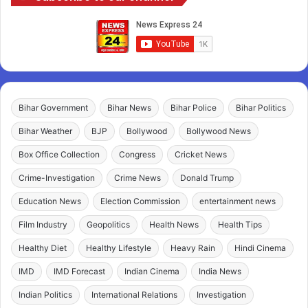
Bihar Government
Bihar News
Bihar Police
Bihar Politics
Bihar Weather
BJP
Bollywood
Bollywood News
Box Office Collection
Congress
Cricket News
Crime-Investigation
Crime News
Donald Trump
Education News
Election Commission
entertainment news
Film Industry
Geopolitics
Health News
Health Tips
Healthy Diet
Healthy Lifestyle
Heavy Rain
Hindi Cinema
IMD
IMD Forecast
Indian Cinema
India News
Indian Politics
International Relations
Investigation