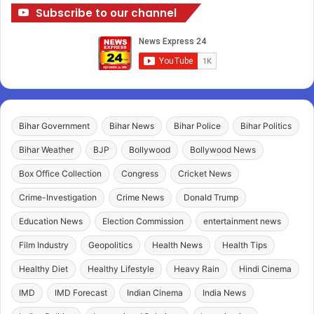
Subscribe to our channel
Bihar Government
Bihar News
Bihar Police
Bihar Politics
Bihar Weather
BJP
Bollywood
Bollywood News
Box Office Collection
Congress
Cricket News
Crime-Investigation
Crime News
Donald Trump
Education News
Election Commission
entertainment news
Film Industry
Geopolitics
Health News
Health Tips
Healthy Diet
Healthy Lifestyle
Heavy Rain
Hindi Cinema
IMD
IMD Forecast
Indian Cinema
India News