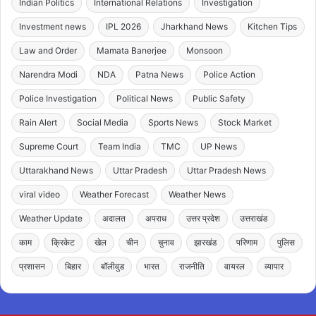
Indian Politics
International Relations
Investigation
Investment news
IPL 2026
Jharkhand News
Kitchen Tips
Law and Order
Mamata Banerjee
Monsoon
Narendra Modi
NDA
Patna News
Police Action
Police Investigation
Political News
Public Safety
Rain Alert
Social Media
Sports News
Stock Market
Supreme Court
Team India
TMC
UP News
Uttarakhand News
Uttar Pradesh
Uttar Pradesh News
viral video
Weather Forecast
Weather News
Weather Update
अदालत
अपराध
उत्तर प्रदेश
उत्तराखंड
काम
क्रिकेट
खेल
चीन
चुनाव
झारखंड
परिणाम
पुलिस
प्रशासन
बिहार
बॉलीवुड
भारत
राजनीति
वायरल
व्यापार