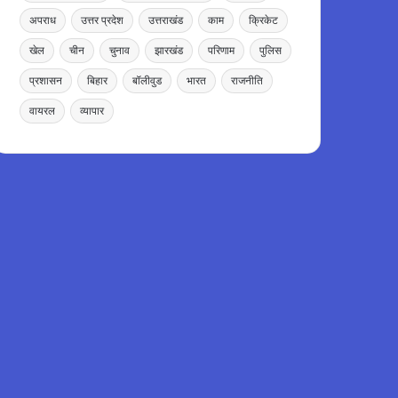
अपराध
उत्तर प्रदेश
उत्तराखंड
काम
क्रिकेट
खेल
चीन
चुनाव
झारखंड
परिणाम
पुलिस
प्रशासन
बिहार
बॉलीवुड
भारत
राजनीति
वायरल
व्यापार