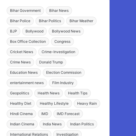
Bihar Government
Bihar News
Bihar Police
Bihar Politics
Bihar Weather
BJP
Bollywood
Bollywood News
Box Office Collection
Congress
Cricket News
Crime-Investigation
Crime News
Donald Trump
Education News
Election Commission
entertainment news
Film Industry
Geopolitics
Health News
Health Tips
Healthy Diet
Healthy Lifestyle
Heavy Rain
Hindi Cinema
IMD
IMD Forecast
Indian Cinema
India News
Indian Politics
International Relations
Investigation