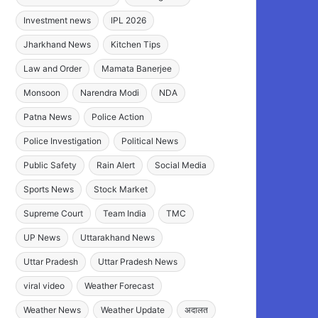
Investment news
IPL 2026
Jharkhand News
Kitchen Tips
Law and Order
Mamata Banerjee
Monsoon
Narendra Modi
NDA
Patna News
Police Action
Police Investigation
Political News
Public Safety
Rain Alert
Social Media
Sports News
Stock Market
Supreme Court
Team India
TMC
UP News
Uttarakhand News
Uttar Pradesh
Uttar Pradesh News
viral video
Weather Forecast
Weather News
Weather Update
अदालत