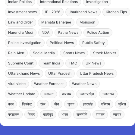
Indian Politics
International Relations
Investigation
Investment news
IPL 2026
Jharkhand News
Kitchen Tips
Law and Order
Mamata Banerjee
Monsoon
Narendra Modi
NDA
Patna News
Police Action
Police Investigation
Political News
Public Safety
Rain Alert
Social Media
Sports News
Stock Market
Supreme Court
Team India
TMC
UP News
Uttarakhand News
Uttar Pradesh
Uttar Pradesh News
viral video
Weather Forecast
Weather News
Weather Update
अदालत
अपराध
उत्तर प्रदेश
उत्तराखंड
काम
क्रिकेट
खेल
चीन
चुनाव
झारखंड
परिणाम
पुलिस
प्रशासन
बिहार
बॉलीवुड
भारत
राजनीति
वायरल
व्यापार