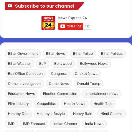
Subscribe to our channel
Bihar Government
Bihar News
Bihar Police
Bihar Politics
Bihar Weather
BJP
Bollywood
Bollywood News
Box Office Collection
Congress
Cricket News
Crime-Investigation
Crime News
Donald Trump
Education News
Election Commission
entertainment news
Film Industry
Geopolitics
Health News
Health Tips
Healthy Diet
Healthy Lifestyle
Heavy Rain
Hindi Cinema
IMD
IMD Forecast
Indian Cinema
India News