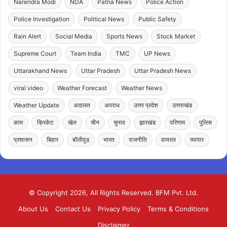
Narendra Modi
NDA
Patna News
Police Action
Police Investigation
Political News
Public Safety
Rain Alert
Social Media
Sports News
Stock Market
Supreme Court
Team India
TMC
UP News
Uttarakhand News
Uttar Pradesh
Uttar Pradesh News
viral video
Weather Forecast
Weather News
Weather Update
अदालत
अपराध
उत्तर प्रदेश
उत्तराखंड
काम
क्रिकेट
खेल
चीन
चुनाव
झारखंड
परिणाम
पुलिस
प्रशासन
बिहार
बॉलीवुड
भारत
राजनीति
वायरल
व्यापार
© Copyright 2026, All Rights Reserved. BFM Pvt. Ltd.
About Us
Contact Us
Privacy Policy
Terms & Conditions
Disclaimer