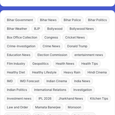
Bihar Government
Bihar News
Bihar Police
Bihar Politics
Bihar Weather
BJP
Bollywood
Bollywood News
Box Office Collection
Congress
Cricket News
Crime-Investigation
Crime News
Donald Trump
Education News
Election Commission
entertainment news
Film Industry
Geopolitics
Health News
Health Tips
Healthy Diet
Healthy Lifestyle
Heavy Rain
Hindi Cinema
IMD
IMD Forecast
Indian Cinema
India News
Indian Politics
International Relations
Investigation
Investment news
IPL 2026
Jharkhand News
Kitchen Tips
Law and Order
Mamata Banerjee
Monsoon