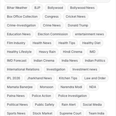
Bihar Weather
BJP
Bollywood
Bollywood News
Box Office Collection
Congress
Cricket News
Crime-Investigation
Crime News
Donald Trump
Education News
Election Commission
entertainment news
Film Industry
Health News
Health Tips
Healthy Diet
Healthy Lifestyle
Heavy Rain
Hindi Cinema
IMD
IMD Forecast
Indian Cinema
India News
Indian Politics
International Relations
Investigation
Investment news
IPL 2026
Jharkhand News
Kitchen Tips
Law and Order
Mamata Banerjee
Monsoon
Narendra Modi
NDA
Patna News
Police Action
Police Investigation
Political News
Public Safety
Rain Alert
Social Media
Sports News
Stock Market
Supreme Court
Team India