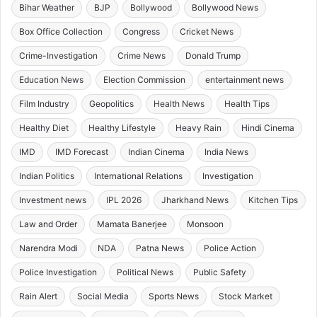
Bihar Weather
BJP
Bollywood
Bollywood News
Box Office Collection
Congress
Cricket News
Crime-Investigation
Crime News
Donald Trump
Education News
Election Commission
entertainment news
Film Industry
Geopolitics
Health News
Health Tips
Healthy Diet
Healthy Lifestyle
Heavy Rain
Hindi Cinema
IMD
IMD Forecast
Indian Cinema
India News
Indian Politics
International Relations
Investigation
Investment news
IPL 2026
Jharkhand News
Kitchen Tips
Law and Order
Mamata Banerjee
Monsoon
Narendra Modi
NDA
Patna News
Police Action
Police Investigation
Political News
Public Safety
Rain Alert
Social Media
Sports News
Stock Market