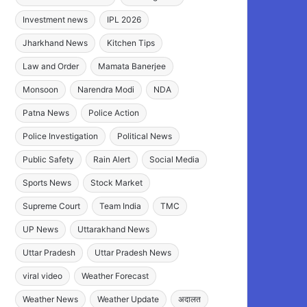
Investment news
IPL 2026
Jharkhand News
Kitchen Tips
Law and Order
Mamata Banerjee
Monsoon
Narendra Modi
NDA
Patna News
Police Action
Police Investigation
Political News
Public Safety
Rain Alert
Social Media
Sports News
Stock Market
Supreme Court
Team India
TMC
UP News
Uttarakhand News
Uttar Pradesh
Uttar Pradesh News
viral video
Weather Forecast
Weather News
Weather Update
अदालत