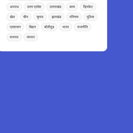
अपराध
उत्तर प्रदेश
उत्तराखंड
काम
क्रिकेट
खेल
चीन
चुनाव
झारखंड
परिणाम
पुलिस
प्रशासन
बिहार
बॉलीवुड
भारत
राजनीति
वायरल
व्यापार