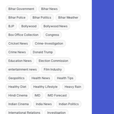
Bihar Government
Bihar News
Bihar Police
Bihar Politics
Bihar Weather
BJP
Bollywood
Bollywood News
Box Office Collection
Congress
Cricket News
Crime-Investigation
Crime News
Donald Trump
Education News
Election Commission
entertainment news
Film Industry
Geopolitics
Health News
Health Tips
Healthy Diet
Healthy Lifestyle
Heavy Rain
Hindi Cinema
IMD
IMD Forecast
Indian Cinema
India News
Indian Politics
International Relations
Investigation