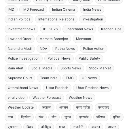
IMD
IMD Forecast
Indian Cinema
India News
Indian Politics
International Relations
Investigation
Investment news
IPL 2026
Jharkhand News
Kitchen Tips
Law and Order
Mamata Banerjee
Monsoon
Narendra Modi
NDA
Patna News
Police Action
Police Investigation
Political News
Public Safety
Rain Alert
Social Media
Sports News
Stock Market
Supreme Court
Team India
TMC
UP News
Uttarakhand News
Uttar Pradesh
Uttar Pradesh News
viral video
Weather Forecast
Weather News
Weather Update
अदालत
अपराध
उत्तर प्रदेश
उत्तराखंड
काम
क्रिकेट
खेल
चीन
चुनाव
झारखंड
परिणाम
पुलिस
प्रशासन
बिहार
बॉलीवुड
भारत
राजनीति
वायरल
व्यापार