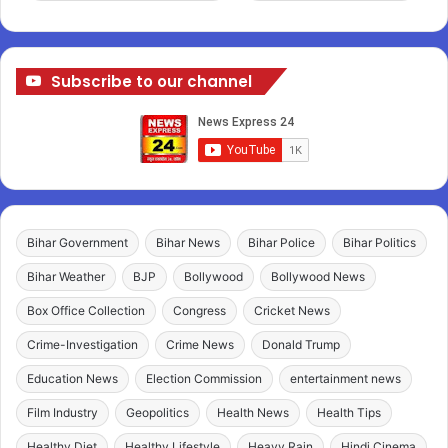
Subscribe to our channel
Bihar Government
Bihar News
Bihar Police
Bihar Politics
Bihar Weather
BJP
Bollywood
Bollywood News
Box Office Collection
Congress
Cricket News
Crime-Investigation
Crime News
Donald Trump
Education News
Election Commission
entertainment news
Film Industry
Geopolitics
Health News
Health Tips
Healthy Diet
Healthy Lifestyle
Heavy Rain
Hindi Cinema