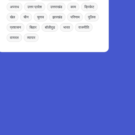
अपराध
उत्तर प्रदेश
उत्तराखंड
काम
क्रिकेट
खेल
चीन
चुनाव
झारखंड
परिणाम
पुलिस
प्रशासन
बिहार
बॉलीवुड
भारत
राजनीति
वायरल
व्यापार