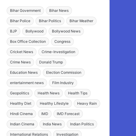
Bihar Government
Bihar News
Bihar Police
Bihar Politics
Bihar Weather
BJP
Bollywood
Bollywood News
Box Office Collection
Congress
Cricket News
Crime-Investigation
Crime News
Donald Trump
Education News
Election Commission
entertainment news
Film Industry
Geopolitics
Health News
Health Tips
Healthy Diet
Healthy Lifestyle
Heavy Rain
Hindi Cinema
IMD
IMD Forecast
Indian Cinema
India News
Indian Politics
International Relations
Investigation