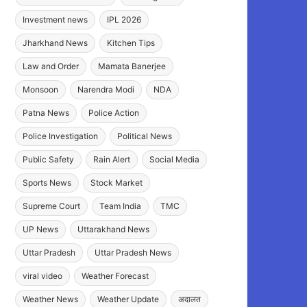
Investment news
IPL 2026
Jharkhand News
Kitchen Tips
Law and Order
Mamata Banerjee
Monsoon
Narendra Modi
NDA
Patna News
Police Action
Police Investigation
Political News
Public Safety
Rain Alert
Social Media
Sports News
Stock Market
Supreme Court
Team India
TMC
UP News
Uttarakhand News
Uttar Pradesh
Uttar Pradesh News
viral video
Weather Forecast
Weather News
Weather Update
अदालत