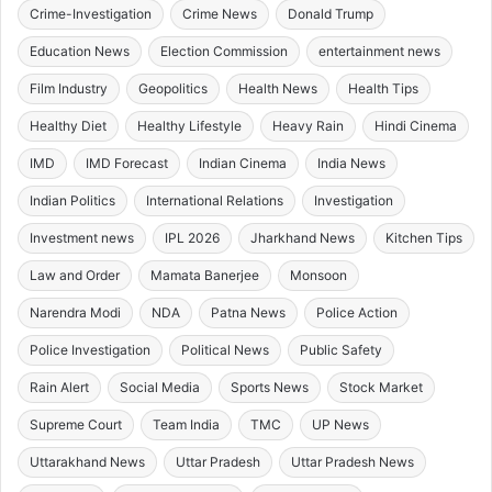
Crime-Investigation
Crime News
Donald Trump
Education News
Election Commission
entertainment news
Film Industry
Geopolitics
Health News
Health Tips
Healthy Diet
Healthy Lifestyle
Heavy Rain
Hindi Cinema
IMD
IMD Forecast
Indian Cinema
India News
Indian Politics
International Relations
Investigation
Investment news
IPL 2026
Jharkhand News
Kitchen Tips
Law and Order
Mamata Banerjee
Monsoon
Narendra Modi
NDA
Patna News
Police Action
Police Investigation
Political News
Public Safety
Rain Alert
Social Media
Sports News
Stock Market
Supreme Court
Team India
TMC
UP News
Uttarakhand News
Uttar Pradesh
Uttar Pradesh News