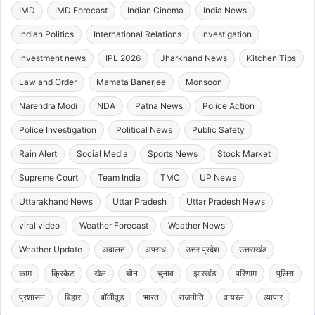
IMD
IMD Forecast
Indian Cinema
India News
Indian Politics
International Relations
Investigation
Investment news
IPL 2026
Jharkhand News
Kitchen Tips
Law and Order
Mamata Banerjee
Monsoon
Narendra Modi
NDA
Patna News
Police Action
Police Investigation
Political News
Public Safety
Rain Alert
Social Media
Sports News
Stock Market
Supreme Court
Team India
TMC
UP News
Uttarakhand News
Uttar Pradesh
Uttar Pradesh News
viral video
Weather Forecast
Weather News
Weather Update
अदालत
अपराध
उत्तर प्रदेश
उत्तराखंड
काम
क्रिकेट
खेल
चीन
चुनाव
झारखंड
परिणाम
पुलिस
प्रशासन
बिहार
बॉलीवुड
भारत
राजनीति
वायरल
व्यापार