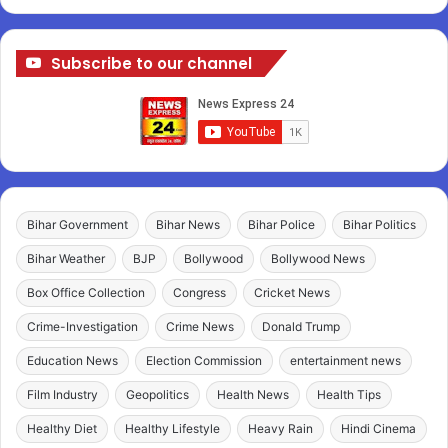
Subscribe to our channel
Bihar Government
Bihar News
Bihar Police
Bihar Politics
Bihar Weather
BJP
Bollywood
Bollywood News
Box Office Collection
Congress
Cricket News
Crime-Investigation
Crime News
Donald Trump
Education News
Election Commission
entertainment news
Film Industry
Geopolitics
Health News
Health Tips
Healthy Diet
Healthy Lifestyle
Heavy Rain
Hindi Cinema