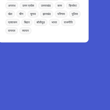
अपराध
उत्तर प्रदेश
उत्तराखंड
काम
क्रिकेट
खेल
चीन
चुनाव
झारखंड
परिणाम
पुलिस
प्रशासन
बिहार
बॉलीवुड
भारत
राजनीति
वायरल
व्यापार