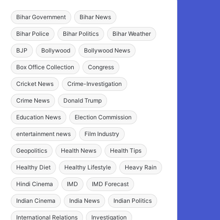
Bihar Government
Bihar News
Bihar Police
Bihar Politics
Bihar Weather
BJP
Bollywood
Bollywood News
Box Office Collection
Congress
Cricket News
Crime-Investigation
Crime News
Donald Trump
Education News
Election Commission
entertainment news
Film Industry
Geopolitics
Health News
Health Tips
Healthy Diet
Healthy Lifestyle
Heavy Rain
Hindi Cinema
IMD
IMD Forecast
Indian Cinema
India News
Indian Politics
International Relations
Investigation