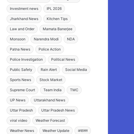
Investment news
IPL 2026
Jharkhand News
Kitchen Tips
Law and Order
Mamata Banerjee
Monsoon
Narendra Modi
NDA
Patna News
Police Action
Police Investigation
Political News
Public Safety
Rain Alert
Social Media
Sports News
Stock Market
Supreme Court
Team India
TMC
UP News
Uttarakhand News
Uttar Pradesh
Uttar Pradesh News
viral video
Weather Forecast
Weather News
Weather Update
अदालत