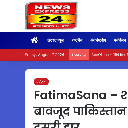
Home
लेटेस्ट न्यूज़
राष्ट्रीय
अंतर्राष्ट्रीय
मनोरंजन
Friday, August 7 2026
Breaking
BoxOffice – 15वें दिन भ
स्पोर्ट्स
FatimaSana – शान
बावजूद पाकिस्ता
दूसरी हार