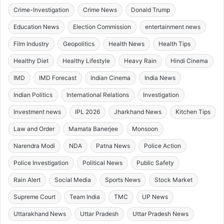
Crime-Investigation
Crime News
Donald Trump
Education News
Election Commission
entertainment news
Film Industry
Geopolitics
Health News
Health Tips
Healthy Diet
Healthy Lifestyle
Heavy Rain
Hindi Cinema
IMD
IMD Forecast
Indian Cinema
India News
Indian Politics
International Relations
Investigation
Investment news
IPL 2026
Jharkhand News
Kitchen Tips
Law and Order
Mamata Banerjee
Monsoon
Narendra Modi
NDA
Patna News
Police Action
Police Investigation
Political News
Public Safety
Rain Alert
Social Media
Sports News
Stock Market
Supreme Court
Team India
TMC
UP News
Uttarakhand News
Uttar Pradesh
Uttar Pradesh News