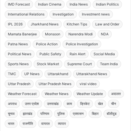
IMD Forecast
Indian Cinema
India News
Indian Politics
International Relations
Investigation
Investment news
IPL 2026
Jharkhand News
Kitchen Tips
Law and Order
Mamata Banerjee
Monsoon
Narendra Modi
NDA
Patna News
Police Action
Police Investigation
Political News
Public Safety
Rain Alert
Social Media
Sports News
Stock Market
Supreme Court
Team India
TMC
UP News
Uttarakhand
Uttarakhand News
Uttar Pradesh
Uttar Pradesh News
viral video
Weather Forecast
Weather News
Weather Update
अदालत
अपराध
उत्तर प्रदेश
उत्तराखंड
काम
क्रिकेट
खेल
चीन
चुनाव
झारखंड
परिणाम
पुलिस
प्रशासन
बिहार
बॉलीवुड
भारत
राजनीति
वायरल
व्यापार