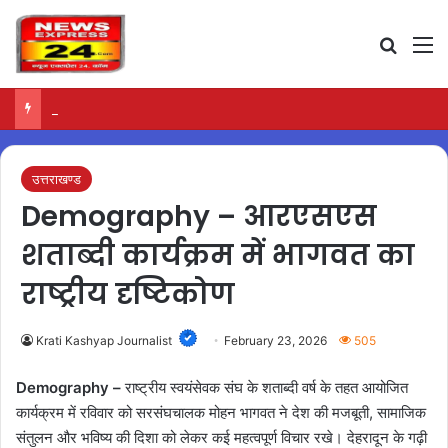
Search
M
Protest – बरका-सयाल में मजदूरों की लंबित मांगों को लेकर महाधरना
उत्तराखण्ड
Demography – आरएसएस
शताब्दी कार्यक्रम में भागवत का
राष्ट्रीय दृष्टिकोण
Krati Kashyap Journalist
February 23, 2026
505
Demography –
राष्ट्रीय स्वयंसेवक संघ के शताब्दी वर्ष के तहत आयोजित
कार्यक्रम में रविवार को सरसंघचालक मोहन भागवत ने देश की मजबूती, सामाजिक
संतुलन और भविष्य की दिशा को लेकर कई महत्वपूर्ण विचार रखे। देहरादून के गढ़ी