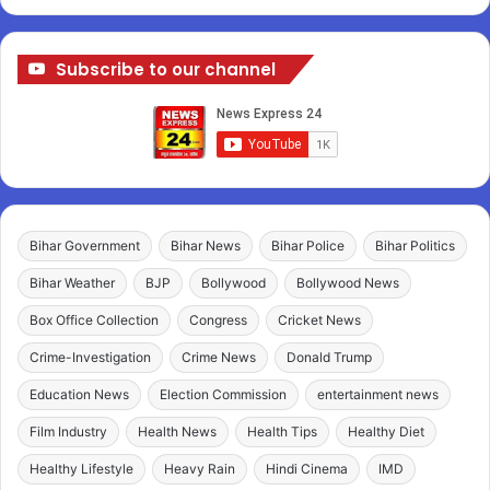
Subscribe to our channel
Bihar Government
Bihar News
Bihar Police
Bihar Politics
Bihar Weather
BJP
Bollywood
Bollywood News
Box Office Collection
Congress
Cricket News
Crime-Investigation
Crime News
Donald Trump
Education News
Election Commission
entertainment news
Film Industry
Health News
Health Tips
Healthy Diet
Healthy Lifestyle
Heavy Rain
Hindi Cinema
IMD