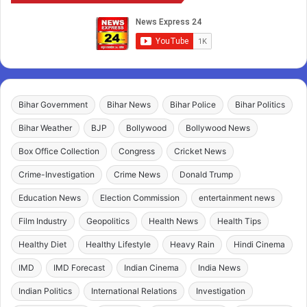
Bihar Government
Bihar News
Bihar Police
Bihar Politics
Bihar Weather
BJP
Bollywood
Bollywood News
Box Office Collection
Congress
Cricket News
Crime-Investigation
Crime News
Donald Trump
Education News
Election Commission
entertainment news
Film Industry
Geopolitics
Health News
Health Tips
Healthy Diet
Healthy Lifestyle
Heavy Rain
Hindi Cinema
IMD
IMD Forecast
Indian Cinema
India News
Indian Politics
International Relations
Investigation