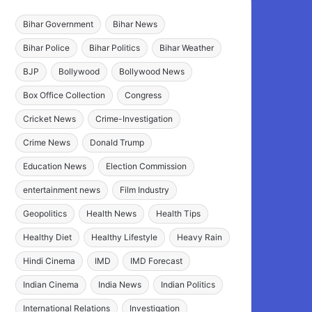
Bihar Government
Bihar News
Bihar Police
Bihar Politics
Bihar Weather
BJP
Bollywood
Bollywood News
Box Office Collection
Congress
Cricket News
Crime-Investigation
Crime News
Donald Trump
Education News
Election Commission
entertainment news
Film Industry
Geopolitics
Health News
Health Tips
Healthy Diet
Healthy Lifestyle
Heavy Rain
Hindi Cinema
IMD
IMD Forecast
Indian Cinema
India News
Indian Politics
International Relations
Investigation