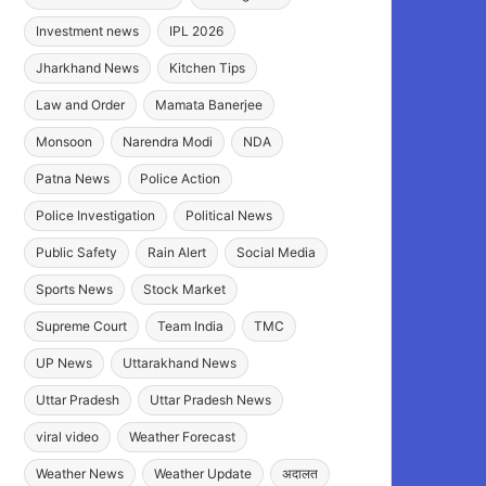
Investment news
IPL 2026
Jharkhand News
Kitchen Tips
Law and Order
Mamata Banerjee
Monsoon
Narendra Modi
NDA
Patna News
Police Action
Police Investigation
Political News
Public Safety
Rain Alert
Social Media
Sports News
Stock Market
Supreme Court
Team India
TMC
UP News
Uttarakhand News
Uttar Pradesh
Uttar Pradesh News
viral video
Weather Forecast
Weather News
Weather Update
अदालत