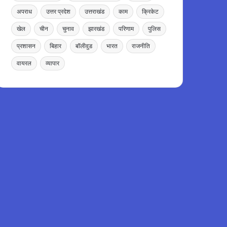
अपराध
उत्तर प्रदेश
उत्तराखंड
काम
क्रिकेट
खेल
चीन
चुनाव
झारखंड
परिणाम
पुलिस
प्रशासन
बिहार
बॉलीवुड
भारत
राजनीति
वायरल
व्यापार