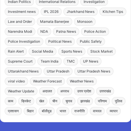
Indian Politics
International Relations
Investigation
Investment news
IPL 2026
Jharkhand News
Kitchen Tips
Law and Order
Mamata Banerjee
Monsoon
Narendra Modi
NDA
Patna News
Police Action
Police Investigation
Political News
Public Safety
Rain Alert
Social Media
Sports News
Stock Market
Supreme Court
Team India
TMC
UP News
Uttarakhand News
Uttar Pradesh
Uttar Pradesh News
viral video
Weather Forecast
Weather News
Weather Update
अदालत
अपराध
उत्तर प्रदेश
उत्तराखंड
काम
क्रिकेट
खेल
चीन
चुनाव
झारखंड
परिणाम
पुलिस
प्रशासन
बिहार
बॉलीवुड
भारत
राजनीति
वायरल
व्यापार