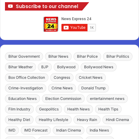
Subscribe to our channel
Bihar Government
Bihar News
Bihar Police
Bihar Politics
Bihar Weather
BJP
Bollywood
Bollywood News
Box Office Collection
Congress
Cricket News
Crime-Investigation
Crime News
Donald Trump
Education News
Election Commission
entertainment news
Film Industry
Geopolitics
Health News
Health Tips
Healthy Diet
Healthy Lifestyle
Heavy Rain
Hindi Cinema
IMD
IMD Forecast
Indian Cinema
India News