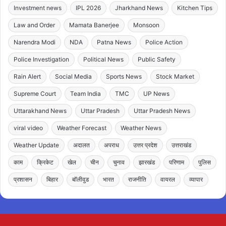
Investment news
IPL 2026
Jharkhand News
Kitchen Tips
Law and Order
Mamata Banerjee
Monsoon
Narendra Modi
NDA
Patna News
Police Action
Police Investigation
Political News
Public Safety
Rain Alert
Social Media
Sports News
Stock Market
Supreme Court
Team India
TMC
UP News
Uttarakhand News
Uttar Pradesh
Uttar Pradesh News
viral video
Weather Forecast
Weather News
Weather Update
अदालत
अपराध
उत्तर प्रदेश
उत्तराखंड
काम
क्रिकेट
खेल
चीन
चुनाव
झारखंड
परिणाम
पुलिस
प्रशासन
बिहार
बॉलीवुड
भारत
राजनीति
वायरल
व्यापार