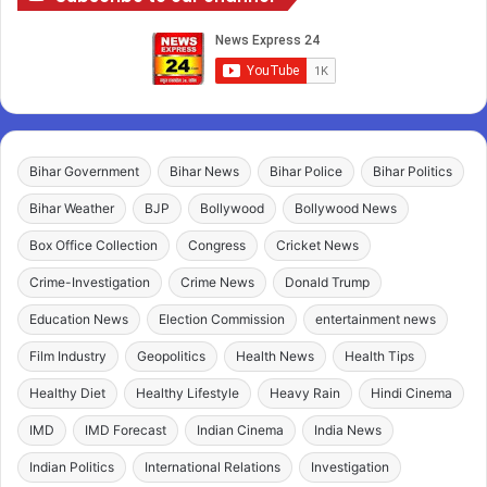
Bihar Government
Bihar News
Bihar Police
Bihar Politics
Bihar Weather
BJP
Bollywood
Bollywood News
Box Office Collection
Congress
Cricket News
Crime-Investigation
Crime News
Donald Trump
Education News
Election Commission
entertainment news
Film Industry
Geopolitics
Health News
Health Tips
Healthy Diet
Healthy Lifestyle
Heavy Rain
Hindi Cinema
IMD
IMD Forecast
Indian Cinema
India News
Indian Politics
International Relations
Investigation