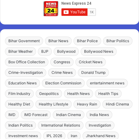
Bihar Government
Bihar News
Bihar Police
Bihar Politics
Bihar Weather
BJP
Bollywood
Bollywood News
Box Office Collection
Congress
Cricket News
Crime-Investigation
Crime News
Donald Trump
Education News
Election Commission
entertainment news
Film Industry
Geopolitics
Health News
Health Tips
Healthy Diet
Healthy Lifestyle
Heavy Rain
Hindi Cinema
IMD
IMD Forecast
Indian Cinema
India News
Indian Politics
International Relations
Investigation
Investment news
IPL 2026
Iran
Jharkhand News