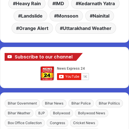
Heavy Rain
IMD
Kedarnath Yatra
Landslide
Monsoon
Nainital
Orange Alert
Uttarakhand Weather
Subscribe to our channel
Bihar Government
Bihar News
Bihar Police
Bihar Politics
Bihar Weather
BJP
Bollywood
Bollywood News
Box Office Collection
Congress
Cricket News