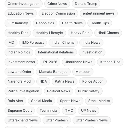
Crime-Investigation
Crime News
Donald Trump
Education News
Election Commission
entertainment news
Film Industry
Geopolitics
Health News
Health Tips
Healthy Diet
Healthy Lifestyle
Heavy Rain
Hindi Cinema
IMD
IMD Forecast
Indian Cinema
India News
Indian Politics
International Relations
Investigation
Investment news
IPL 2026
Jharkhand News
Kitchen Tips
Law and Order
Mamata Banerjee
Monsoon
Narendra Modi
NDA
Patna News
Police Action
Police Investigation
Political News
Public Safety
Rain Alert
Social Media
Sports News
Stock Market
Supreme Court
Team India
TMC
UP News
Uttarakhand News
Uttar Pradesh
Uttar Pradesh News