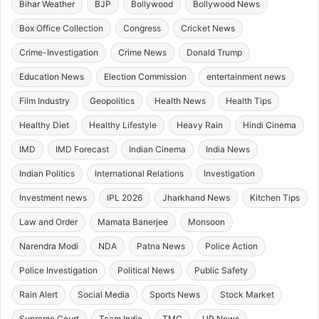
Bihar Weather
BJP
Bollywood
Bollywood News
Box Office Collection
Congress
Cricket News
Crime-Investigation
Crime News
Donald Trump
Education News
Election Commission
entertainment news
Film Industry
Geopolitics
Health News
Health Tips
Healthy Diet
Healthy Lifestyle
Heavy Rain
Hindi Cinema
IMD
IMD Forecast
Indian Cinema
India News
Indian Politics
International Relations
Investigation
Investment news
IPL 2026
Jharkhand News
Kitchen Tips
Law and Order
Mamata Banerjee
Monsoon
Narendra Modi
NDA
Patna News
Police Action
Police Investigation
Political News
Public Safety
Rain Alert
Social Media
Sports News
Stock Market
Supreme Court
Team India
TMC
UP News