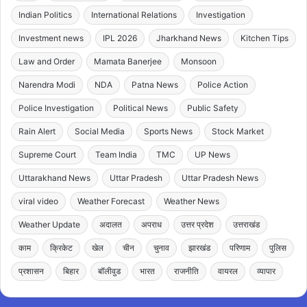
Indian Politics
International Relations
Investigation
Investment news
IPL 2026
Jharkhand News
Kitchen Tips
Law and Order
Mamata Banerjee
Monsoon
Narendra Modi
NDA
Patna News
Police Action
Police Investigation
Political News
Public Safety
Rain Alert
Social Media
Sports News
Stock Market
Supreme Court
Team India
TMC
UP News
Uttarakhand News
Uttar Pradesh
Uttar Pradesh News
viral video
Weather Forecast
Weather News
Weather Update
अदालत
अपराध
उत्तर प्रदेश
उत्तराखंड
काम
क्रिकेट
खेल
चीन
चुनाव
झारखंड
परिणाम
पुलिस
प्रशासन
बिहार
बॉलीवुड
भारत
राजनीति
वायरल
व्यापार