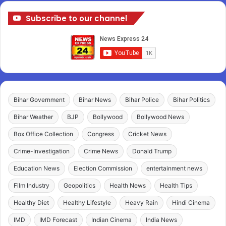
Subscribe to our channel
Bihar Government
Bihar News
Bihar Police
Bihar Politics
Bihar Weather
BJP
Bollywood
Bollywood News
Box Office Collection
Congress
Cricket News
Crime-Investigation
Crime News
Donald Trump
Education News
Election Commission
entertainment news
Film Industry
Geopolitics
Health News
Health Tips
Healthy Diet
Healthy Lifestyle
Heavy Rain
Hindi Cinema
IMD
IMD Forecast
Indian Cinema
India News