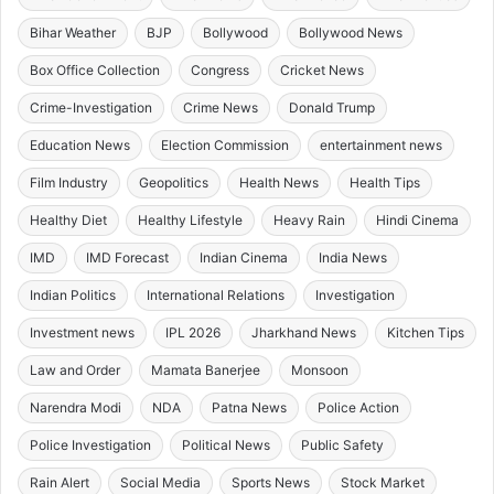
Bihar Weather
BJP
Bollywood
Bollywood News
Box Office Collection
Congress
Cricket News
Crime-Investigation
Crime News
Donald Trump
Education News
Election Commission
entertainment news
Film Industry
Geopolitics
Health News
Health Tips
Healthy Diet
Healthy Lifestyle
Heavy Rain
Hindi Cinema
IMD
IMD Forecast
Indian Cinema
India News
Indian Politics
International Relations
Investigation
Investment news
IPL 2026
Jharkhand News
Kitchen Tips
Law and Order
Mamata Banerjee
Monsoon
Narendra Modi
NDA
Patna News
Police Action
Police Investigation
Political News
Public Safety
Rain Alert
Social Media
Sports News
Stock Market