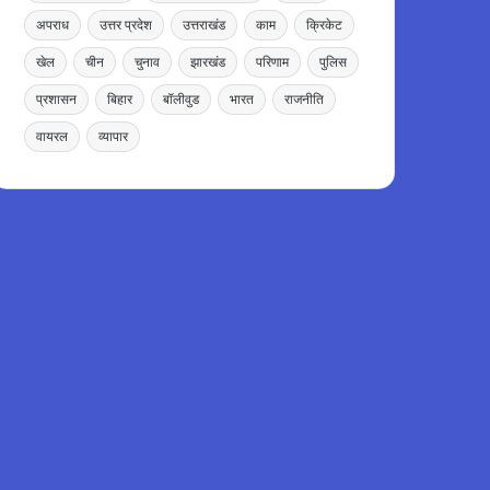
अपराध
उत्तर प्रदेश
उत्तराखंड
काम
क्रिकेट
खेल
चीन
चुनाव
झारखंड
परिणाम
पुलिस
प्रशासन
बिहार
बॉलीवुड
भारत
राजनीति
वायरल
व्यापार