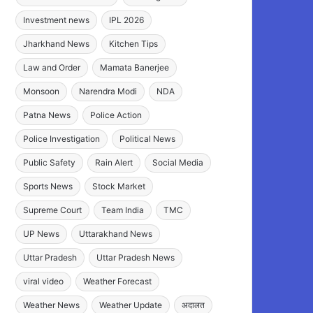
Investment news
IPL 2026
Jharkhand News
Kitchen Tips
Law and Order
Mamata Banerjee
Monsoon
Narendra Modi
NDA
Patna News
Police Action
Police Investigation
Political News
Public Safety
Rain Alert
Social Media
Sports News
Stock Market
Supreme Court
Team India
TMC
UP News
Uttarakhand News
Uttar Pradesh
Uttar Pradesh News
viral video
Weather Forecast
Weather News
Weather Update
अदालत