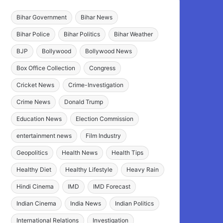
Bihar Government
Bihar News
Bihar Police
Bihar Politics
Bihar Weather
BJP
Bollywood
Bollywood News
Box Office Collection
Congress
Cricket News
Crime-Investigation
Crime News
Donald Trump
Education News
Election Commission
entertainment news
Film Industry
Geopolitics
Health News
Health Tips
Healthy Diet
Healthy Lifestyle
Heavy Rain
Hindi Cinema
IMD
IMD Forecast
Indian Cinema
India News
Indian Politics
International Relations
Investigation