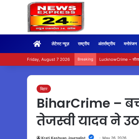
Home
लेटेस्ट न्यूज़
राष्ट्रीय
अंतर्राष्ट्रीय
मनोरंजन
Friday, August 7 2026
Breaking
LucknowCrime – सीतापुर
बिहार
BiharCrime – बच्च
तेजस्वी यादव ने 
Krati Kashyap Journalist
May 26, 2026