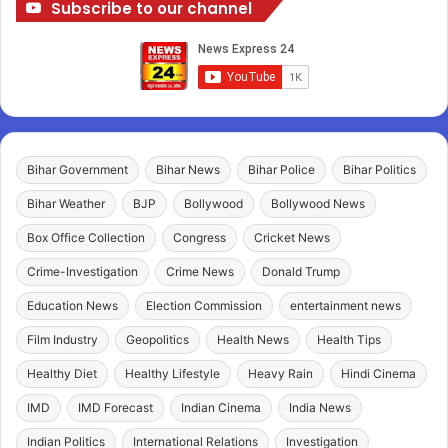
Subscribe to our channel
Bihar Government
Bihar News
Bihar Police
Bihar Politics
Bihar Weather
BJP
Bollywood
Bollywood News
Box Office Collection
Congress
Cricket News
Crime-Investigation
Crime News
Donald Trump
Education News
Election Commission
entertainment news
Film Industry
Geopolitics
Health News
Health Tips
Healthy Diet
Healthy Lifestyle
Heavy Rain
Hindi Cinema
IMD
IMD Forecast
Indian Cinema
India News
Indian Politics
International Relations
Investigation