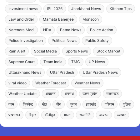
Investment news
IPL 2026
Jharkhand News
Kitchen Tips
Law and Order
Mamata Banerjee
Monsoon
Narendra Modi
NDA
Patna News
Police Action
Police Investigation
Political News
Public Safety
Rain Alert
Social Media
Sports News
Stock Market
Supreme Court
Team India
TMC
UP News
Uttarakhand News
Uttar Pradesh
Uttar Pradesh News
viral video
Weather Forecast
Weather News
Weather Update
अदालत
अपराध
उत्तर प्रदेश
उत्तराखंड
काम
क्रिकेट
खेल
चीन
चुनाव
झारखंड
परिणाम
पुलिस
प्रशासन
बिहार
बॉलीवुड
भारत
राजनीति
वायरल
व्यापार