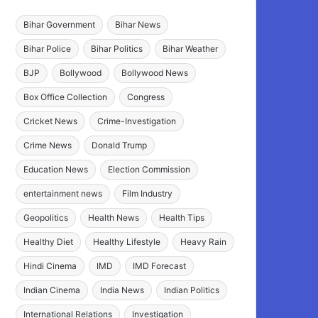
Bihar Government
Bihar News
Bihar Police
Bihar Politics
Bihar Weather
BJP
Bollywood
Bollywood News
Box Office Collection
Congress
Cricket News
Crime-Investigation
Crime News
Donald Trump
Education News
Election Commission
entertainment news
Film Industry
Geopolitics
Health News
Health Tips
Healthy Diet
Healthy Lifestyle
Heavy Rain
Hindi Cinema
IMD
IMD Forecast
Indian Cinema
India News
Indian Politics
International Relations
Investigation