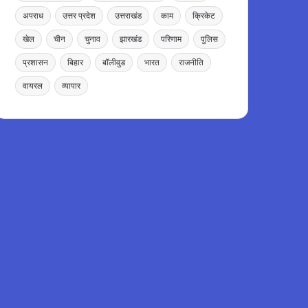
अपराध
उत्तर प्रदेश
उत्तराखंड
काम
क्रिकेट
खेल
चीन
चुनाव
झारखंड
परिणाम
पुलिस
प्रशासन
बिहार
बॉलीवुड
भारत
राजनीति
वायरल
व्यापार