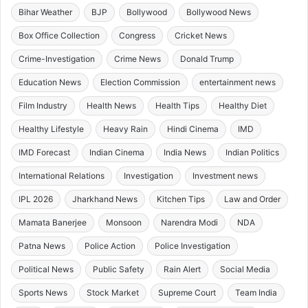
Bihar Weather
BJP
Bollywood
Bollywood News
Box Office Collection
Congress
Cricket News
Crime-Investigation
Crime News
Donald Trump
Education News
Election Commission
entertainment news
Film Industry
Health News
Health Tips
Healthy Diet
Healthy Lifestyle
Heavy Rain
Hindi Cinema
IMD
IMD Forecast
Indian Cinema
India News
Indian Politics
International Relations
Investigation
Investment news
IPL 2026
Jharkhand News
Kitchen Tips
Law and Order
Mamata Banerjee
Monsoon
Narendra Modi
NDA
Patna News
Police Action
Police Investigation
Political News
Public Safety
Rain Alert
Social Media
Sports News
Stock Market
Supreme Court
Team India