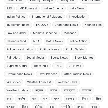
Healthy Diet
Healthy Lifestyle
Heavy Rain
Hindi Cinema
IMD
IMD Forecast
Indian Cinema
India News
Indian Politics
International Relations
Investigation
Investment news
IPL 2026
Jharkhand News
Kitchen Tips
Law and Order
Mamata Banerjee
Monsoon
Narendra Modi
NDA
Patna News
Police Action
Police Investigation
Political News
Public Safety
Rain Alert
Social Media
Sports News
Stock Market
Supreme Court
Team India
TMC
UP News
Uttarakhand News
Uttar Pradesh
Uttar Pradesh News
viral video
Weather Forecast
Weather News
Weather Update
अदालत
अपराध
उत्तर प्रदेश
उत्तराखंड
काम
क्रिकेट
खेल
चीन
चुनाव
झारखंड
परिणाम
पुलिस
प्रशासन
बिहार
बॉलीवुड
भारत
राजनीति
वायरल
व्यापार