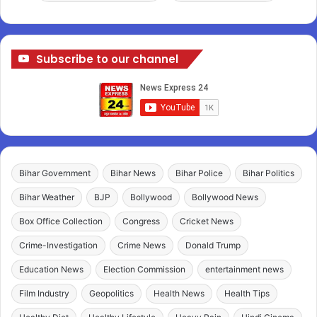
Subscribe to our channel
Bihar Government
Bihar News
Bihar Police
Bihar Politics
Bihar Weather
BJP
Bollywood
Bollywood News
Box Office Collection
Congress
Cricket News
Crime-Investigation
Crime News
Donald Trump
Education News
Election Commission
entertainment news
Film Industry
Geopolitics
Health News
Health Tips