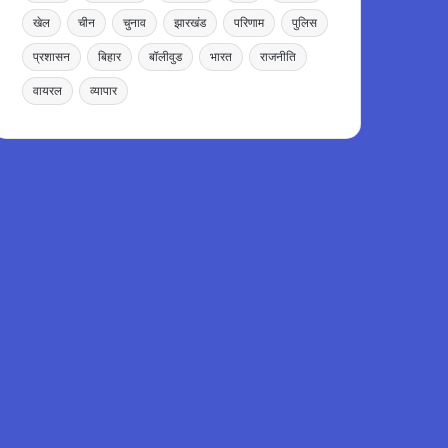
खेल
चीन
चुनाव
झारखंड
परिणाम
पुलिस
प्रशासन
बिहार
बॉलीवुड
भारत
राजनीति
वायरल
व्यापार