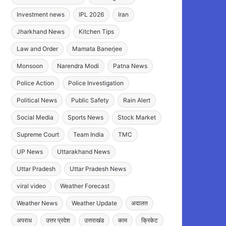
Investment news
IPL 2026
Iran
Jharkhand News
Kitchen Tips
Law and Order
Mamata Banerjee
Monsoon
Narendra Modi
Patna News
Police Action
Police Investigation
Political News
Public Safety
Rain Alert
Social Media
Sports News
Stock Market
Supreme Court
Team India
TMC
UP News
Uttarakhand News
Uttar Pradesh
Uttar Pradesh News
viral video
Weather Forecast
Weather News
Weather Update
अदालत
अपराध
उत्तर प्रदेश
उत्तराखंड
काम
क्रिकेट