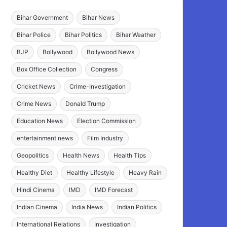
Bihar Government
Bihar News
Bihar Police
Bihar Politics
Bihar Weather
BJP
Bollywood
Bollywood News
Box Office Collection
Congress
Cricket News
Crime-Investigation
Crime News
Donald Trump
Education News
Election Commission
entertainment news
Film Industry
Geopolitics
Health News
Health Tips
Healthy Diet
Healthy Lifestyle
Heavy Rain
Hindi Cinema
IMD
IMD Forecast
Indian Cinema
India News
Indian Politics
International Relations
Investigation