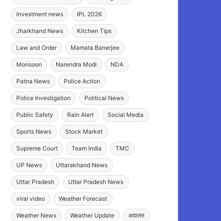
Investment news
IPL 2026
Jharkhand News
Kitchen Tips
Law and Order
Mamata Banerjee
Monsoon
Narendra Modi
NDA
Patna News
Police Action
Police Investigation
Political News
Public Safety
Rain Alert
Social Media
Sports News
Stock Market
Supreme Court
Team India
TMC
UP News
Uttarakhand News
Uttar Pradesh
Uttar Pradesh News
viral video
Weather Forecast
Weather News
Weather Update
अदालत