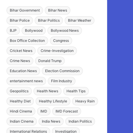
Bihar Government
Bihar News
Bihar Police
Bihar Politics
Bihar Weather
BJP
Bollywood
Bollywood News
Box Office Collection
Congress
Cricket News
Crime-Investigation
Crime News
Donald Trump
Education News
Election Commission
entertainment news
Film Industry
Geopolitics
Health News
Health Tips
Healthy Diet
Healthy Lifestyle
Heavy Rain
Hindi Cinema
IMD
IMD Forecast
Indian Cinema
India News
Indian Politics
International Relations
Investigation