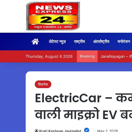
Home
लेटेस्ट न्यूज़
राष्ट्रीय
अंतर्राष्ट्रीय
मनोरंजन
Thursday, August 6 2026
Breaking
JanaNayagan – दो सप
बिज़नेस
ElectricCar – क
वाली माइक्रो EV बनी
Krati Kashyap Journalist
May 2, 2026