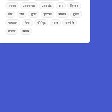
अपराध
उत्तर प्रदेश
उत्तराखंड
काम
क्रिकेट
खेल
चीन
चुनाव
झारखंड
परिणाम
पुलिस
प्रशासन
बिहार
बॉलीवुड
भारत
राजनीति
वायरल
व्यापार