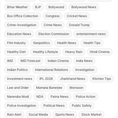
Bihar Weather
BJP
Bollywood
Bollywood News
Box Office Collection
Congress
Cricket News
Crime-Investigation
Crime News
Donald Trump
Education News
Election Commission
entertainment news
Film Industry
Geopolitics
Health News
Health Tips
Healthy Diet
Healthy Lifestyle
Heavy Rain
Hindi Cinema
IMD
IMD Forecast
Indian Cinema
India News
Indian Politics
International Relations
Investigation
Investment news
IPL 2026
Jharkhand News
Kitchen Tips
Law and Order
Mamata Banerjee
Monsoon
Narendra Modi
NDA
Patna News
Police Action
Police Investigation
Political News
Public Safety
Rain Alert
Social Media
Sports News
Stock Market