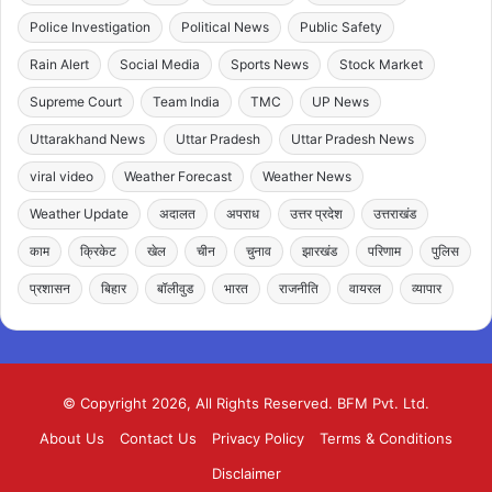
Police Investigation
Political News
Public Safety
Rain Alert
Social Media
Sports News
Stock Market
Supreme Court
Team India
TMC
UP News
Uttarakhand News
Uttar Pradesh
Uttar Pradesh News
viral video
Weather Forecast
Weather News
Weather Update
अदालत
अपराध
उत्तर प्रदेश
उत्तराखंड
काम
क्रिकेट
खेल
चीन
चुनाव
झारखंड
परिणाम
पुलिस
प्रशासन
बिहार
बॉलीवुड
भारत
राजनीति
वायरल
व्यापार
© Copyright 2026, All Rights Reserved. BFM Pvt. Ltd.
About Us
Contact Us
Privacy Policy
Terms & Conditions
Disclaimer