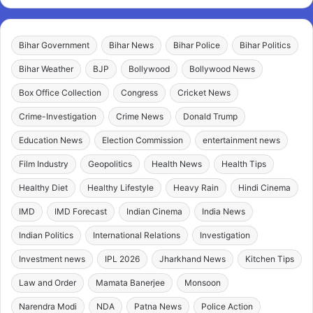
Bihar Government
Bihar News
Bihar Police
Bihar Politics
Bihar Weather
BJP
Bollywood
Bollywood News
Box Office Collection
Congress
Cricket News
Crime-Investigation
Crime News
Donald Trump
Education News
Election Commission
entertainment news
Film Industry
Geopolitics
Health News
Health Tips
Healthy Diet
Healthy Lifestyle
Heavy Rain
Hindi Cinema
IMD
IMD Forecast
Indian Cinema
India News
Indian Politics
International Relations
Investigation
Investment news
IPL 2026
Jharkhand News
Kitchen Tips
Law and Order
Mamata Banerjee
Monsoon
Narendra Modi
NDA
Patna News
Police Action