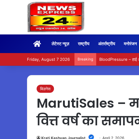
Home
लेटेस्ट न्यूज़
राष्ट्रीय
अंतर्राष्ट्रीय
मनोरंजन
Friday, August 7 2026
Breaking
BloodPressure – हाई और ल
बिज़नेस
MarutiSales – मार्च
वित्त वर्ष का समा
Krati Kashyap Journalist
April 2, 2026