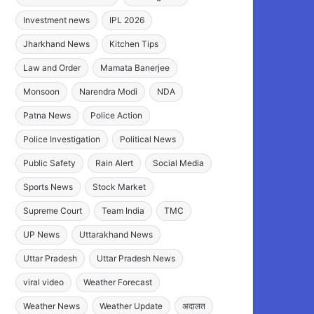
Investment news
IPL 2026
Jharkhand News
Kitchen Tips
Law and Order
Mamata Banerjee
Monsoon
Narendra Modi
NDA
Patna News
Police Action
Police Investigation
Political News
Public Safety
Rain Alert
Social Media
Sports News
Stock Market
Supreme Court
Team India
TMC
UP News
Uttarakhand News
Uttar Pradesh
Uttar Pradesh News
viral video
Weather Forecast
Weather News
Weather Update
अदालत