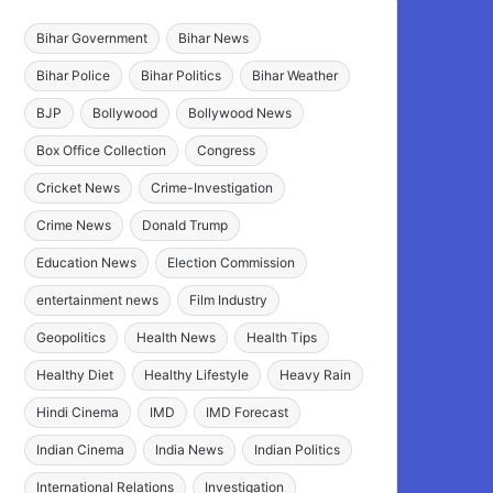
Bihar Government
Bihar News
Bihar Police
Bihar Politics
Bihar Weather
BJP
Bollywood
Bollywood News
Box Office Collection
Congress
Cricket News
Crime-Investigation
Crime News
Donald Trump
Education News
Election Commission
entertainment news
Film Industry
Geopolitics
Health News
Health Tips
Healthy Diet
Healthy Lifestyle
Heavy Rain
Hindi Cinema
IMD
IMD Forecast
Indian Cinema
India News
Indian Politics
International Relations
Investigation