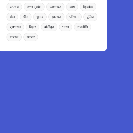
अपराध
उत्तर प्रदेश
उत्तराखंड
काम
क्रिकेट
खेल
चीन
चुनाव
झारखंड
परिणाम
पुलिस
प्रशासन
बिहार
बॉलीवुड
भारत
राजनीति
वायरल
व्यापार