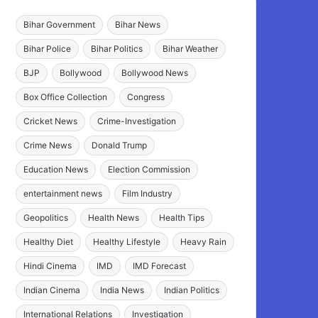
Bihar Government
Bihar News
Bihar Police
Bihar Politics
Bihar Weather
BJP
Bollywood
Bollywood News
Box Office Collection
Congress
Cricket News
Crime-Investigation
Crime News
Donald Trump
Education News
Election Commission
entertainment news
Film Industry
Geopolitics
Health News
Health Tips
Healthy Diet
Healthy Lifestyle
Heavy Rain
Hindi Cinema
IMD
IMD Forecast
Indian Cinema
India News
Indian Politics
International Relations
Investigation