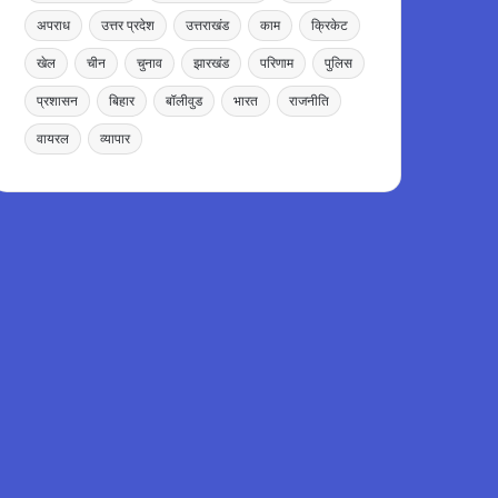
अपराध
उत्तर प्रदेश
उत्तराखंड
काम
क्रिकेट
खेल
चीन
चुनाव
झारखंड
परिणाम
पुलिस
प्रशासन
बिहार
बॉलीवुड
भारत
राजनीति
वायरल
व्यापार