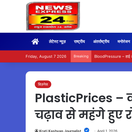
Home
लेटेस्ट न्यूज़
राष्ट्रीय
अंतर्राष्ट्रीय
मनोरंजन
Friday, August 7 2026
Breaking
BloodPressure – हाई और ल
बिज़नेस
PlasticPrices – कच
चढ़ाव से महंगे हुए
Krati Kashyap Journalist
April 1, 2026