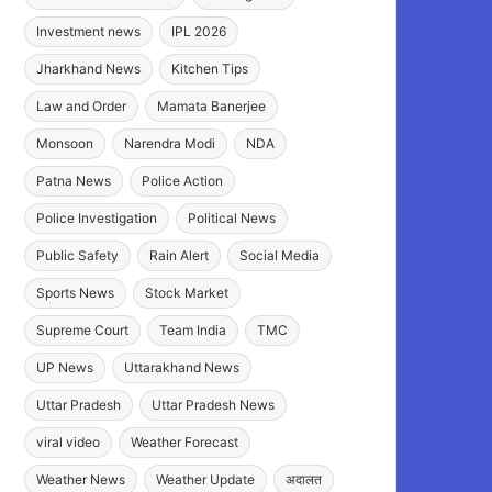
Investment news
IPL 2026
Jharkhand News
Kitchen Tips
Law and Order
Mamata Banerjee
Monsoon
Narendra Modi
NDA
Patna News
Police Action
Police Investigation
Political News
Public Safety
Rain Alert
Social Media
Sports News
Stock Market
Supreme Court
Team India
TMC
UP News
Uttarakhand News
Uttar Pradesh
Uttar Pradesh News
viral video
Weather Forecast
Weather News
Weather Update
अदालत