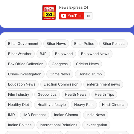
Bihar Government
Bihar News
Bihar Police
Bihar Politics
Bihar Weather
BJP
Bollywood
Bollywood News
Box Office Collection
Congress
Cricket News
Crime-Investigation
Crime News
Donald Trump
Education News
Election Commission
entertainment news
Film Industry
Geopolitics
Health News
Health Tips
Healthy Diet
Healthy Lifestyle
Heavy Rain
Hindi Cinema
IMD
IMD Forecast
Indian Cinema
India News
Indian Politics
International Relations
Investigation