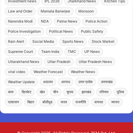
Investment news
IPL 2026
Jharkhand News
Kitchen Tips
Law and Order
Mamata Banerjee
Monsoon
Narendra Modi
NDA
Patna News
Police Action
Police Investigation
Political News
Public Safety
Rain Alert
Social Media
Sports News
Stock Market
Supreme Court
Team India
TMC
UP News
Uttarakhand News
Uttar Pradesh
Uttar Pradesh News
viral video
Weather Forecast
Weather News
Weather Update
अदालत
अपराध
उत्तर प्रदेश
उत्तराखंड
काम
क्रिकेट
खेल
चीन
चुनाव
झारखंड
परिणाम
पुलिस
प्रशासन
बिहार
बॉलीवुड
भारत
राजनीति
वायरल
व्यापार