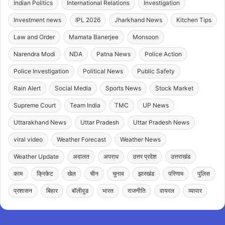
Indian Politics
International Relations
Investigation
Investment news
IPL 2026
Jharkhand News
Kitchen Tips
Law and Order
Mamata Banerjee
Monsoon
Narendra Modi
NDA
Patna News
Police Action
Police Investigation
Political News
Public Safety
Rain Alert
Social Media
Sports News
Stock Market
Supreme Court
Team India
TMC
UP News
Uttarakhand News
Uttar Pradesh
Uttar Pradesh News
viral video
Weather Forecast
Weather News
Weather Update
अदालत
अपराध
उत्तर प्रदेश
उत्तराखंड
काम
क्रिकेट
खेल
चीन
चुनाव
झारखंड
परिणाम
पुलिस
प्रशासन
बिहार
बॉलीवुड
भारत
राजनीति
वायरल
व्यापार