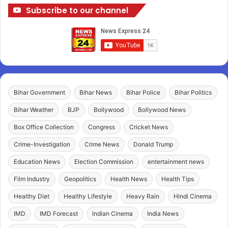
Subscribe to our channel
Bihar Government
Bihar News
Bihar Police
Bihar Politics
Bihar Weather
BJP
Bollywood
Bollywood News
Box Office Collection
Congress
Cricket News
Crime-Investigation
Crime News
Donald Trump
Education News
Election Commission
entertainment news
Film Industry
Geopolitics
Health News
Health Tips
Healthy Diet
Healthy Lifestyle
Heavy Rain
Hindi Cinema
IMD
IMD Forecast
Indian Cinema
India News