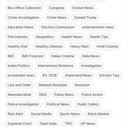
Box Office Collection
Congress
Cricket News
Crime-Investigation
Crime News
Donald Trump
Education News
Election Commission
entertainment news
Film Industry
Geopolitics
Health News
Health Tips
Healthy Diet
Healthy Lifestyle
Heavy Rain
Hindi Cinema
IMD
IMD Forecast
Indian Cinema
India News
Indian Politics
International Relations
Investigation
Investment news
IPL 2026
Jharkhand News
Kitchen Tips
Law and Order
Mamata Banerjee
Monsoon
Narendra Modi
NDA
Patna News
Police Action
Police Investigation
Political News
Public Safety
Rain Alert
Social Media
Sports News
Stock Market
Supreme Court
Team India
TMC
UP News