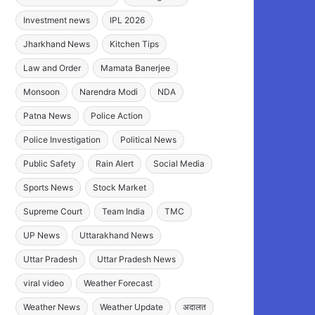
Investment news
IPL 2026
Jharkhand News
Kitchen Tips
Law and Order
Mamata Banerjee
Monsoon
Narendra Modi
NDA
Patna News
Police Action
Police Investigation
Political News
Public Safety
Rain Alert
Social Media
Sports News
Stock Market
Supreme Court
Team India
TMC
UP News
Uttarakhand News
Uttar Pradesh
Uttar Pradesh News
viral video
Weather Forecast
Weather News
Weather Update
अदालत