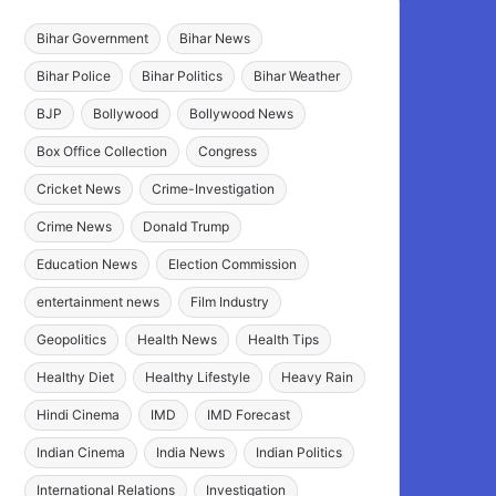
Bihar Government
Bihar News
Bihar Police
Bihar Politics
Bihar Weather
BJP
Bollywood
Bollywood News
Box Office Collection
Congress
Cricket News
Crime-Investigation
Crime News
Donald Trump
Education News
Election Commission
entertainment news
Film Industry
Geopolitics
Health News
Health Tips
Healthy Diet
Healthy Lifestyle
Heavy Rain
Hindi Cinema
IMD
IMD Forecast
Indian Cinema
India News
Indian Politics
International Relations
Investigation