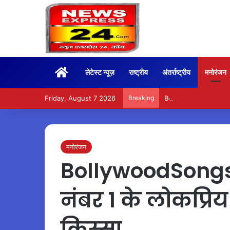
Home
लेटेस्ट न्यूज़
राष्ट्रीय
अंतर्राष्ट्रीय
मनोरंजन
Friday, August 7 2026
Breaking
BoxOffice – 15वें दिन भ
मनोरंजन
BollywoodSongs 
नंबर 1 के लोकप्रिय
किस्सा…