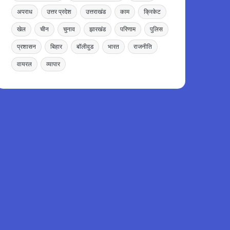
अपराध
उत्तर प्रदेश
उत्तराखंड
काम
क्रिकेट
खेल
चीन
चुनाव
झारखंड
परिणाम
पुलिस
प्रशासन
बिहार
बॉलीवुड
भारत
राजनीति
वायरल
व्यापार