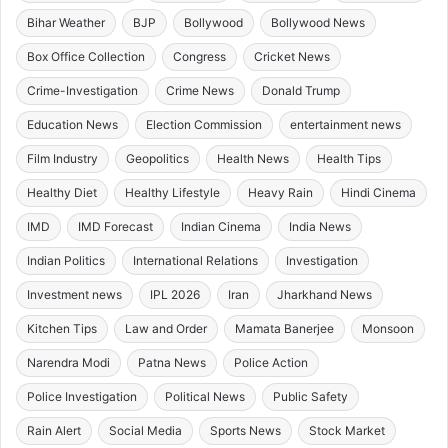
Bihar Weather
BJP
Bollywood
Bollywood News
Box Office Collection
Congress
Cricket News
Crime-Investigation
Crime News
Donald Trump
Education News
Election Commission
entertainment news
Film Industry
Geopolitics
Health News
Health Tips
Healthy Diet
Healthy Lifestyle
Heavy Rain
Hindi Cinema
IMD
IMD Forecast
Indian Cinema
India News
Indian Politics
International Relations
Investigation
Investment news
IPL 2026
Iran
Jharkhand News
Kitchen Tips
Law and Order
Mamata Banerjee
Monsoon
Narendra Modi
Patna News
Police Action
Police Investigation
Political News
Public Safety
Rain Alert
Social Media
Sports News
Stock Market