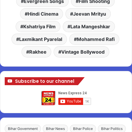
Evergreen Songs
Film Shooting
Hindi Cinema
Jeevan Mrityu
Kshatriya Film
Lata Mangeshkar
Laxmikant Pyarelal
Mohammed Rafi
Rakhee
Vintage Bollywood
Subscribe to our channel
Bihar Government
Bihar News
Bihar Police
Bihar Politics