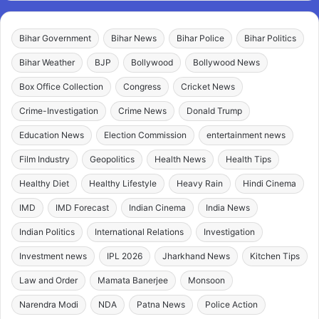
Bihar Government
Bihar News
Bihar Police
Bihar Politics
Bihar Weather
BJP
Bollywood
Bollywood News
Box Office Collection
Congress
Cricket News
Crime-Investigation
Crime News
Donald Trump
Education News
Election Commission
entertainment news
Film Industry
Geopolitics
Health News
Health Tips
Healthy Diet
Healthy Lifestyle
Heavy Rain
Hindi Cinema
IMD
IMD Forecast
Indian Cinema
India News
Indian Politics
International Relations
Investigation
Investment news
IPL 2026
Jharkhand News
Kitchen Tips
Law and Order
Mamata Banerjee
Monsoon
Narendra Modi
NDA
Patna News
Police Action