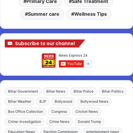
Primary Care
Safe Treatment
Summer care
Wellness Tips
Subscribe to our channel
Bihar Government
Bihar News
Bihar Police
Bihar Politics
Bihar Weather
BJP
Bollywood
Bollywood News
Box Office Collection
Congress
Cricket News
Crime-Investigation
Crime News
Donald Trump
Education News
Election Commission
entertainment news