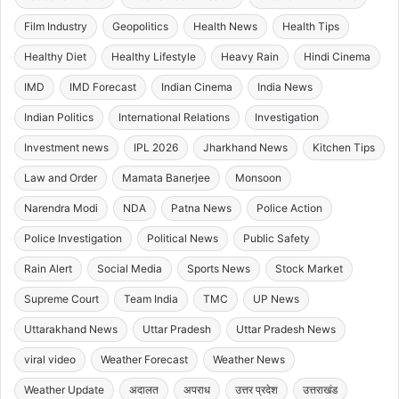
Film Industry
Geopolitics
Health News
Health Tips
Healthy Diet
Healthy Lifestyle
Heavy Rain
Hindi Cinema
IMD
IMD Forecast
Indian Cinema
India News
Indian Politics
International Relations
Investigation
Investment news
IPL 2026
Jharkhand News
Kitchen Tips
Law and Order
Mamata Banerjee
Monsoon
Narendra Modi
NDA
Patna News
Police Action
Police Investigation
Political News
Public Safety
Rain Alert
Social Media
Sports News
Stock Market
Supreme Court
Team India
TMC
UP News
Uttarakhand News
Uttar Pradesh
Uttar Pradesh News
viral video
Weather Forecast
Weather News
Weather Update
अदालत
अपराध
उत्तर प्रदेश
उत्तराखंड