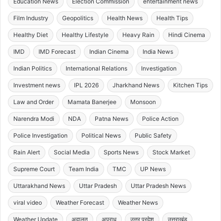
Education News
Election Commission
entertainment news
Film Industry
Geopolitics
Health News
Health Tips
Healthy Diet
Healthy Lifestyle
Heavy Rain
Hindi Cinema
IMD
IMD Forecast
Indian Cinema
India News
Indian Politics
International Relations
Investigation
Investment news
IPL 2026
Jharkhand News
Kitchen Tips
Law and Order
Mamata Banerjee
Monsoon
Narendra Modi
NDA
Patna News
Police Action
Police Investigation
Political News
Public Safety
Rain Alert
Social Media
Sports News
Stock Market
Supreme Court
Team India
TMC
UP News
Uttarakhand News
Uttar Pradesh
Uttar Pradesh News
viral video
Weather Forecast
Weather News
Weather Update
अदालत
अपराध
उत्तर प्रदेश
उत्तराखंड