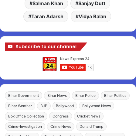
Salman Khan
Sanjay Dutt
Taran Adarsh
Vidya Balan
Subscribe to our channel
Bihar Government
Bihar News
Bihar Police
Bihar Politics
Bihar Weather
BJP
Bollywood
Bollywood News
Box Office Collection
Congress
Cricket News
Crime-Investigation
Crime News
Donald Trump