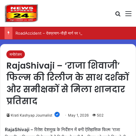
Search
M
RoadAccident – देवप्रयाग-पौड़ी मार्ग पर खाई में गिरी बोलेरो, परिवार के पांच लोगों की मौत
मनोरंजन
RajaShivaji – ‘राजा शिवाजी’
फिल्म की रिलीज के साथ दर्शकों
और समीक्षकों से मिला शानदार
प्रतिसाद
Krati Kashyap Journalist
May 1, 2026
502
RajaShivaji –
रितेश देशमुख के निर्देशन में बनी ऐतिहासिक फिल्म ‘राजा